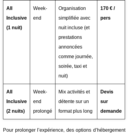
All
Week-
Organisation
170 € /
Inclusive
end
simplifiée avec
pers
(1 nuit)
nuit incluse (et
prestations
annoncées
comme journée,
soirée, taxi et
nuit)
All
Week-
Mix activités et
Devis
Inclusive
end
détente sur un
sur
(2 nuits)
prolongé
format plus long
demande
Pour prolonger l’expérience, des options d’hébergement